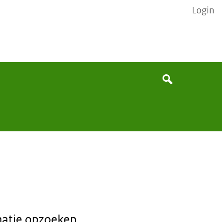
Login
None
Search
matie opzoeken