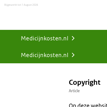
Bijgewerkt tot
1 August 2026
Medicijnkosten.nl
Medicijnkosten.nl
You
are
Copyright
here:
Article
Op deze websit