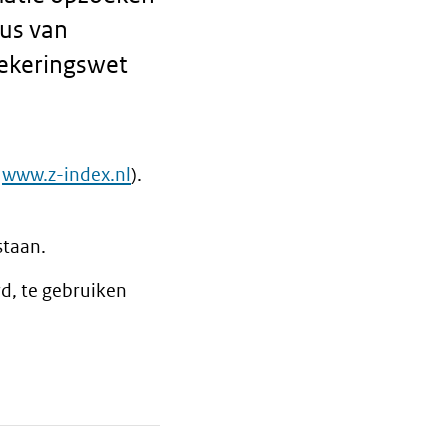
tus van
zekeringswet
www.z-index.nl
).
staan.
d, te gebruiken