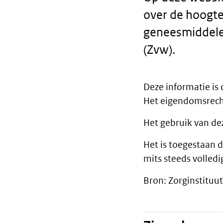
over de hoogte
geneesmiddele
(Zvw).
Deze informatie is
Tekst
Het eigendomsrecht
Het gebruik van de
Het is toegestaan 
mits steeds volled
Bron: Zorginstituu