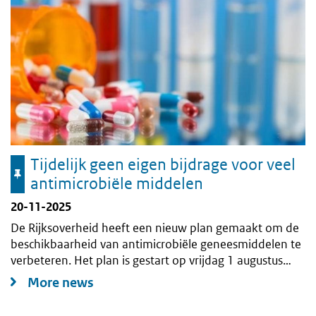
Tijdelijk geen eigen bijdrage voor veel
antimicrobiële middelen
20-11-2025
De Rijksoverheid heeft een nieuw plan gemaakt om de
beschikbaarheid van antimicrobiële geneesmiddelen te
verbeteren. Het plan is gestart op vrijdag 1 augustus
2025 en het duurt twee jaar. In het plan staat dat
More news
patiënten in deze periode geen eigen bijdrage hoeven
te betalen voor veel antimicrobiële geneesmiddelen.