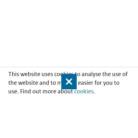
This website uses cookies to analyse the use of
the website and to make it easier for you to
Close
use. Find out more about
cookies
.
Informatie over prijzen
en vergoeding van