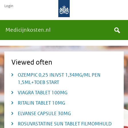
Login
None
You
Medicijnkosten.nl
Search
are
Viewed often
here:
OZEMPIC 0,25 INJVST 1,34MG/ML PEN
1,5ML+TOEB START
VIAGRA TABLET 100MG
RITALIN TABLET 10MG
ELVANSE CAPSULE 30MG
ROSUVASTATINE SUN TABLET FILMOMHULD