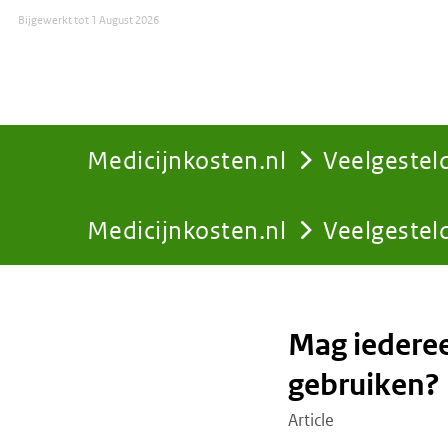
Bijgewerkt tot
1 August 2026
Medicijnkosten.nl
Veelgestel
Medicijnkosten.nl
Veelgestel
You
are
Mag iederee
here:
gebruiken?
Article