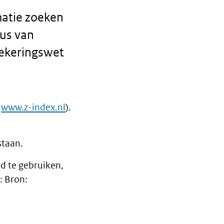
matie zoeken
tus van
zekeringswet
www.z-index.nl
).
staan.
d te gebruiken,
: Bron: