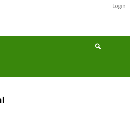
Login
None
Search
nl