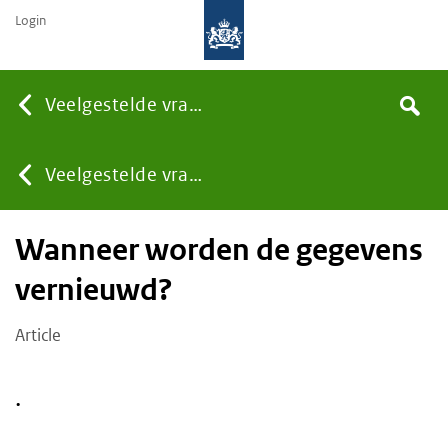
Login
None
Veelgestelde vragen
Search
You
Veelgestelde vragen
Wanneer worden de gegevens
are
vernieuwd?
here:
Article
.