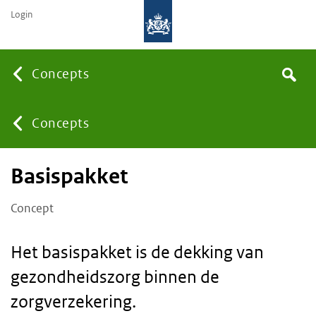
Login
None
Concepts
Search
You
Concepts
Basispakket
are
Concept
here:
Het basispakket is de dekking van
gezondheidszorg binnen de
zorgverzekering.