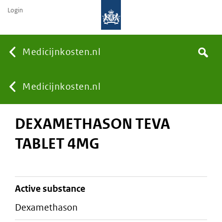
Login
None
Medicijnkosten.nl
Search
You
Medicijnkosten.nl
DEXAMETHASON TEVA
are
TABLET 4MG
here:
active substance
dexamethason