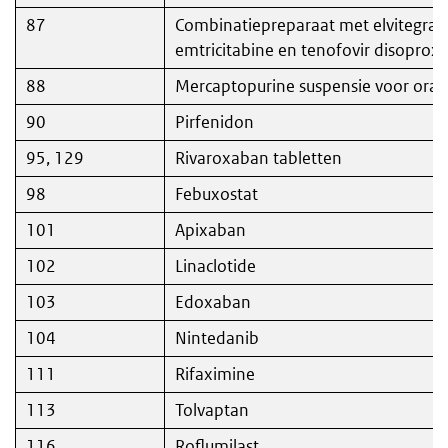
87
Combinatiepreparaat met elvitegravir,
emtricitabine en tenofovir disoproxi
88
Mercaptopurine suspensie voor oraa
90
Pirfenidon
95, 129
Rivaroxaban tabletten
98
Febuxostat
101
Apixaban
102
Linaclotide
103
Edoxaban
104
Nintedanib
111
Rifaximine
113
Tolvaptan
116
Roflumilast