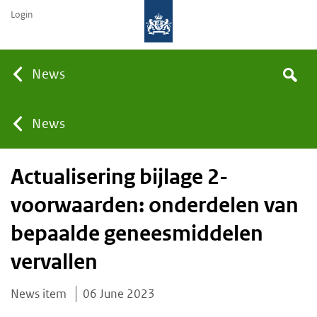
Login
None
News
Search
You
News
Actualisering bijlage 2-
are
voorwaarden: onderdelen van
here:
bepaalde geneesmiddelen
vervallen
News item
06 June 2023