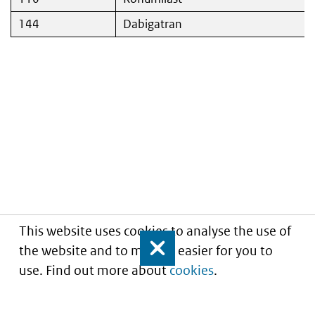
144
Dabigatran
This website uses cookies to analyse the use of
the website and to make it easier for you to
Close
use. Find out more about
cookies
.