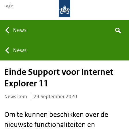
Login
None
News
Search
You
News
Einde Support voor Internet
are
Explorer 11
here:
News item
23 September 2020
Om te kunnen beschikken over de
nieuwste functionaliteiten en