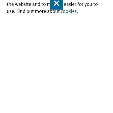
the website and to make it easier for you to
Close
use. Find out more about
cookies
.
Informatie over prijzen
en vergoeding van
medicijnen
Service
About this site
Contact
Copyright
Begrippenlijst
Privacy
Veelgestelde vragen
Cookies
Toegankelijkheid