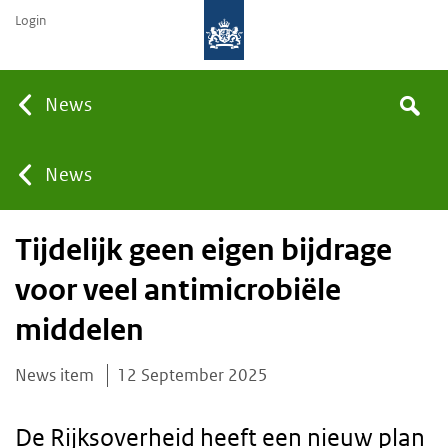
Login
None
News
Search
You
News
Tijdelijk geen eigen bijdrage
are
voor veel antimicrobiële
here:
middelen
News item
12 September 2025
De Rijksoverheid heeft een nieuw plan