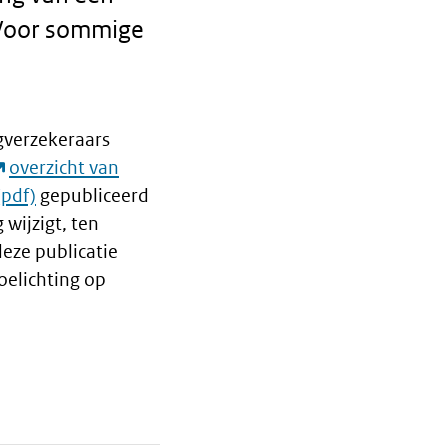
 Voor sommige
gverzekeraars
overzicht van
gepubliceerd
wijzigt, ten
deze publicatie
oelichting op