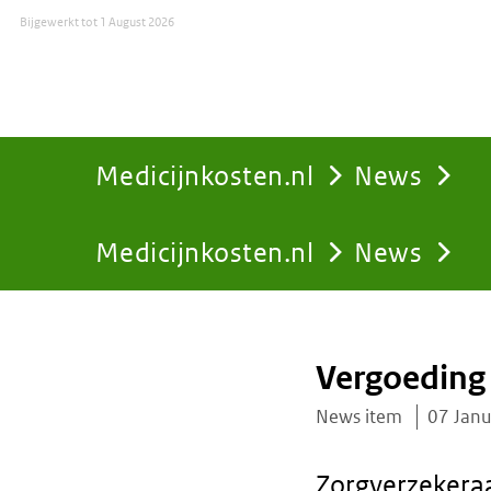
Bijgewerkt tot
1 August 2026
Medicijnkosten.nl
News
Medicijnkosten.nl
News
You
are
Vergoeding
here:
News item
07 Jan
Zorgverzekeraa