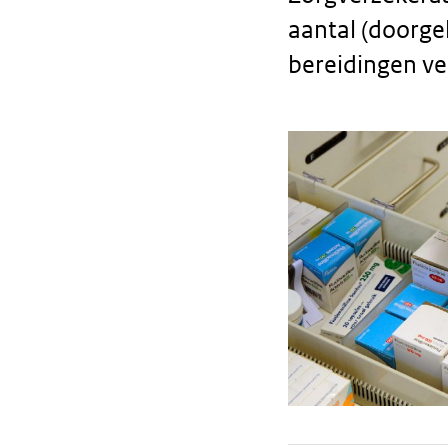
aantal (doorge
bereidingen v
Broodtekst