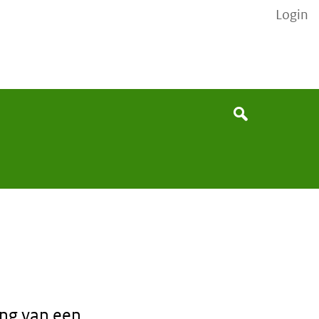
Login
None
Search
ing van een