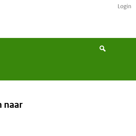
Login
None
Search
n naar