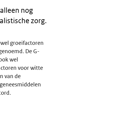
alleen nog
listische zorg.
wel groeifactoren
 genoemd. De G-
ook wel
ctoren voor witte
en van de
e geneesmiddelen
tord.