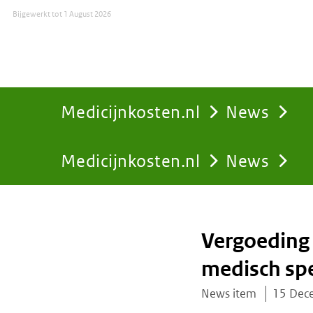
Bijgewerkt tot
1 August 2026
Medicijnkosten.nl
News
Medicijnkosten.nl
News
You
are
Vergoeding 
here:
medisch spe
News item
15 Dec